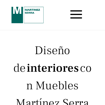
Diseño
de
interiores
co
n Muebles
Martínez Serra